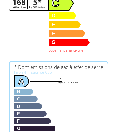
168
5*
C
KWh/m².an
kg CO2/m².an
D
E
F
G
Logement énergivore
* Dont émissions de gaz à effet de serre
Faible émission de GES
5
A
KgéqCO2 / m².an
B
C
D
E
F
G