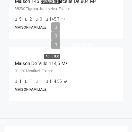
Maison 145 M² Sur Parcelle De 804 M²
COMPROMIS
38230 Tignieu Jameyzieu, France
5
2
0
145.7
m²
MAISON FAMILIALE
200,000€
ACHETER
Maison De Ville 114,5 M²
01120 Montluel, France
1
1
1
114.55
m²
MAISON FAMILIALE
2+