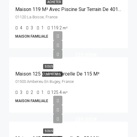
ACHETER
Maison 119 M² Avec Piscine Sur Terrain De 401 M²
01120 La Boisse, France
4
3
1
119.2
m²
MAISON FAMILIALE
225,000€
SOUS
Maison 125 M² Sur Parcelle De 115 M²
COMPROMIS
01500 Amberieu En Bugey, France
3
2
1
125.4
m²
MAISON FAMILIALE
285,000€
SOUS