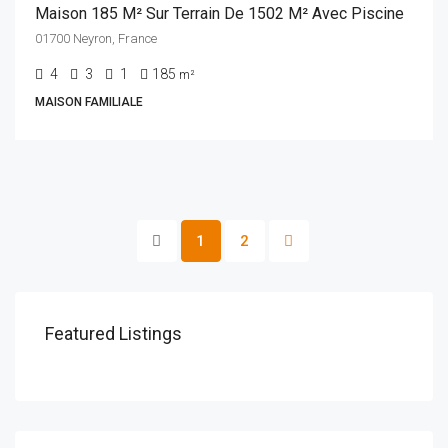
Maison 185 M² Sur Terrain De 1502 M² Avec Piscine
01700 Neyron, France
4
3
1
185
m²
MAISON FAMILIALE
1
2
Featured Listings