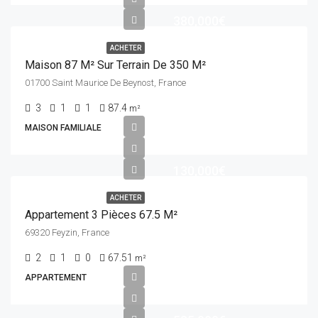
380,000€
ACHETER
Maison 87 M² Sur Terrain De 350 M²
01700 Saint Maurice De Beynost, France
3
1
1
87.4
m²
MAISON FAMILIALE
130,000€
ACHETER
Appartement 3 Pièces 67.5 M²
69320 Feyzin, France
2
1
0
67.51
m²
APPARTEMENT