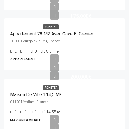
175,000€
ACHETER
Appartement 78 M2 Avec Cave Et Grenier
38300 Bourgoin Jallieu, France
2
1
0
78.61
m²
APPARTEMENT
200,000€
ACHETER
Maison De Ville 114,5 M²
01120 Montluel, France
1
1
1
114.55
m²
MAISON FAMILIALE