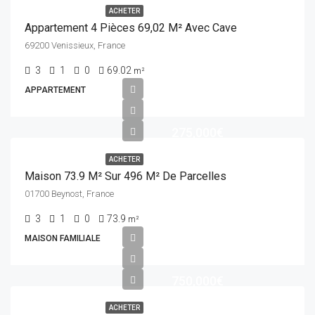
ACHETER
Appartement 4 Pièces 69,02 M² Avec Cave
69200 Venissieux, France
3
1
0
69.02
m²
APPARTEMENT
275,000€
ACHETER
Maison 73.9 M² Sur 496 M² De Parcelles
01700 Beynost, France
3
1
0
73.9
m²
MAISON FAMILIALE
750,000€
ACHETER