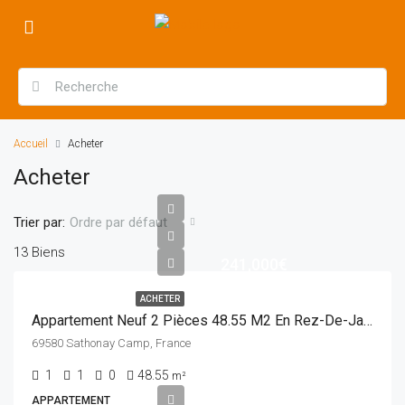
Accueil
Acheter
Acheter
Trier par:
Ordre par défaut
13 Biens
241,000€
ACHETER
Appartement Neuf 2 Pièces 48.55 M2 En Rez-De-Jardin
69580 Sathonay Camp, France
1
1
0
48.55
m²
APPARTEMENT