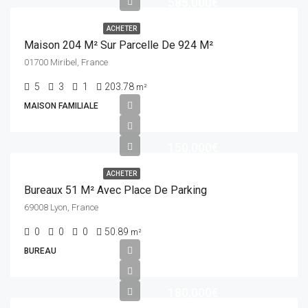
585,000€
ACHETER
Maison 204 M² Sur Parcelle De 924 M²
01700 Miribel, France
5
3
1
203.78
m²
MAISON FAMILIALE
150,000€
ACHETER
Bureaux 51 M² Avec Place De Parking
69008 Lyon, France
0
0
0
50.89
m²
BUREAU
180,000€